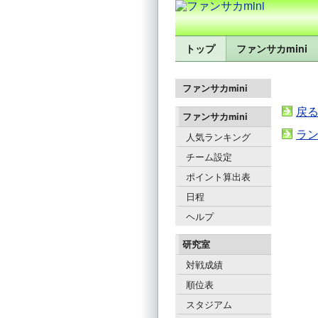
トップ
ファンサカmini
ファンサカmini
戻
ファンサカmini
ラ
人気ランキング
チーム設定
ポイント算出表
日程
ヘルプ
研究室
対戦成績
順位表
スタジアム