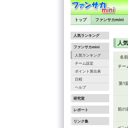
トップ
ファンサカmini
人気ランキング
人気
ファンサカmini
人気ランキング
名
チーム設定
チー
ポイント算出表
日程
第1
ヘルプ
研究室
前の
レポート
リンク集
ベン