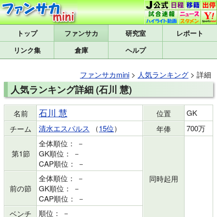
トップ
研究室
レポート
リンク集
倉庫
ヘルプ
ファンサカmini
>
人気ランキング
> 詳細
人気ランキング詳細 (石川 慧)
石川 慧
GK
名前
位置
清水エスパルス
（
15位
）
700万
チーム
年俸
全体順位： －
第1節
GK順位： －
CAP順位： －
全体順位： －
同時起用
前の節
GK順位： －
CAP順位： －
順位： －
ベンチ