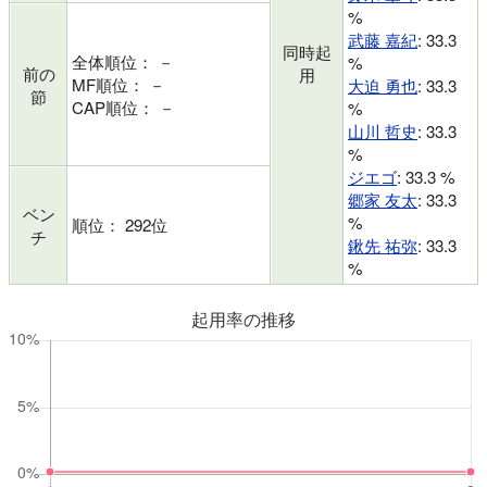
%
武藤 嘉紀
: 33.3
同時起
全体順位： －
%
前の
用
MF順位： －
大迫 勇也
: 33.3
節
CAP順位： －
%
山川 哲史
: 33.3
%
ジエゴ
: 33.3 %
郷家 友太
: 33.3
ベン
%
順位： 292位
チ
鍬先 祐弥
: 33.3
%