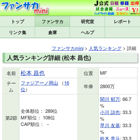
トップ
研究室
レポート
リンク集
倉庫
ヘルプ
ファンサカmini
>
人気ランキング
> 詳細
人気ランキング詳細 (松本 昌也)
松本 昌也
MF
名前
位置
ファジアーノ岡山
（
16
チー
年俸
2800万
位
）
ム
関川 郁万
: 66.7
%
全体順位： 289位
小川 諒也
: 33.3
MF順位： 108位
第2節
%
CAP順位： －
早川 友基
: 33.3
%
鈴木 章斗
: 33.3