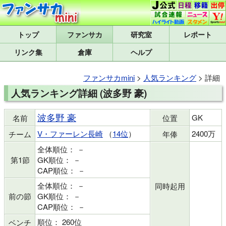
トップ
研究室
レポート
リンク集
倉庫
ヘルプ
ファンサカmini
>
人気ランキング
> 詳細
人気ランキング詳細 (波多野 豪)
波多野 豪
GK
名前
位置
V・ファーレン長崎
（
14位
）
2400万
チーム
年俸
全体順位： －
第1節
GK順位： －
CAP順位： －
全体順位： －
同時起用
前の節
GK順位： －
CAP順位： －
順位： 260位
ベンチ