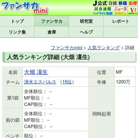
トップ
研究室
レポート
リンク集
倉庫
ヘルプ
ファンサカmini
>
人気ランキング
> 詳細
人気ランキング詳細 (大畑 凜生)
大畑 凜生
MF
名前
位置
清水エスパルス
（
15位
）
1200万
チーム
年俸
全体順位： －
第1節
MF順位： －
CAP順位： －
全体順位： －
同時起用
前の節
MF順位： －
CAP順位： －
順位： －
ベンチ