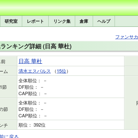
研究室
レポート
リンク集
倉庫
ヘルプ
ファンサカm
ランキング詳細 (日高 華杜)
日高 華杜
名前
清水エスパルス
（
15位
）
ーム
全体順位： －
1節
DF順位： －
CAP順位： －
全体順位： －
の節
DF順位： －
CAP順位： －
順位： 392位
ンチ
前に戻る