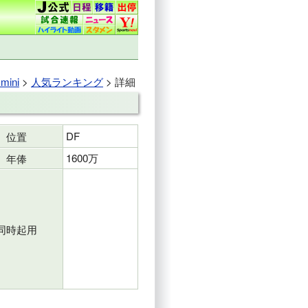
ini
>
人気ランキング
> 詳細
DF
位置
1600万
年俸
同時起用