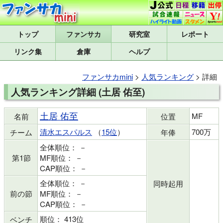
トップ
研究室
レポート
リンク集
倉庫
ヘルプ
ファンサカmini
>
人気ランキング
> 詳細
人気ランキング詳細 (土居 佑至)
土居 佑至
MF
名前
位置
清水エスパルス
（
15位
）
700万
チーム
年俸
全体順位： －
第1節
MF順位： －
CAP順位： －
全体順位： －
同時起用
前の節
MF順位： －
CAP順位： －
順位： 413位
ベンチ