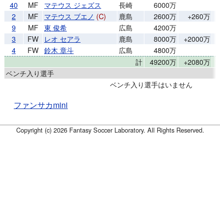
40
MF
マテウス ジェズス
長崎
6000万
2
MF
マテウス ブエノ
(C)
鹿島
2600万
+260万
9
MF
東 俊希
広島
4200万
3
FW
レオ セアラ
鹿島
8000万
+2000万
4
FW
鈴木 章斗
広島
4800万
計
49200万
+2080万
1
ベンチ入り選手
ベンチ入り選手はいません
ファンサカmini
Copyright (c) 2026 Fantasy Soccer Laboratory. All Rights Reserved.