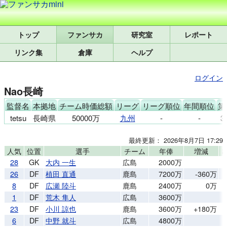
トップ
研究室
レポート
リンク集
倉庫
ヘルプ
ログイン
Nao長崎
監督名
本拠地
チーム時価総額
リーグ
リーグ順位
年間順位
第
tetsu
長崎県
50000万
九州
-
-
3
最終更新： 2026年8月7日 17:29
人気
位置
選手
チーム
年俸
増減
28
GK
大内 一生
広島
2000万
26
DF
植田 直通
鹿島
7200万
-360万
8
DF
広瀬 陸斗
鹿島
2400万
0万
1
DF
荒木 隼人
広島
3600万
23
DF
小川 諒也
鹿島
3600万
+180万
6
DF
中野 就斗
広島
4800万