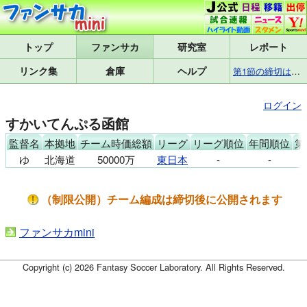
トップ
研究室
レポート
リンク集
倉庫
ヘルプ
第1節の締切は8月7日(金)17:25です
ログイン
すかいてんぷる函館
監督名
本拠地
チーム時価総額
リーグ
リーグ順位
年間順位
第
ゆ
北海道
50000万
東日本
-
-
（制限公開）チーム編成は締切後に公開されます
ファンサカmini
Copyright (c) 2026 Fantasy Soccer Laboratory. All Rights Reserved.