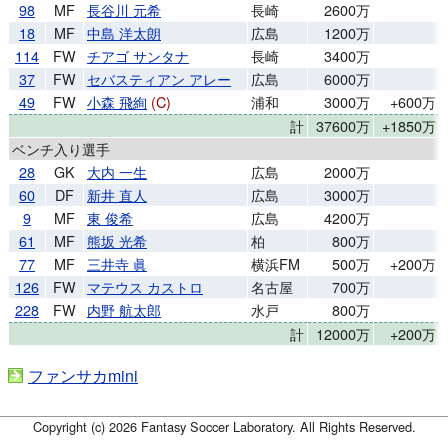
98
MF
長谷川 元希
長崎
2600万
18
MF
中島 洋太朗
広島
1200万
114
FW
チアゴ サンタナ
長崎
3400万
37
FW
セバスティアン アレー
広島
6000万
49
FW
小森 飛絢
(C)
浦和
3000万
+600万
計
37600万
+1850万
ベンチ入り選手
28
GK
大内 一生
広島
2000万
60
DF
新井 直人
広島
3000万
9
MF
東 俊希
広島
4200万
61
MF
熊坂 光希
柏
800万
77
MF
三井寺 眞
横浜FM
500万
+200万
126
FW
マテウス カストロ
名古屋
700万
228
FW
内野 航太郎
水戸
800万
計
12000万
+200万
ファンサカmini
Copyright (c) 2026 Fantasy Soccer Laboratory. All Rights Reserved.