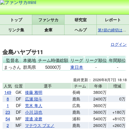
トップ
研究室
レポート
リンク集
倉庫
ヘルプ
第1節の締切は8月7日(金)17:25です
ログイン
金島ハヤブサ11
監督名
本拠地
チーム時価総額
リーグ
リーグ順位
年間順位
まっさん
群馬県
50000万
東日本
-
-
最終更新： 2026年8月7日 18:18
人気
位置
選手
チーム
年俸
増減
149
GK
後藤 雅明
長崎
3800万
8
DF
広瀬 陸斗
鹿島
2400万
0万
1
DF
荒木 隼人
広島
3600万
23
DF
小川 諒也
鹿島
3600万
+180万
54
MF
渡邊 凌磨
浦和
5400万
+810万
2
MF
マテウス ブエノ
鹿島
2600万
+260万