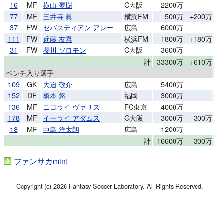
16
MF
横山 夢樹
C大阪
2200万
77
MF
三井寺 眞
横浜FM
500万
+200万
37
FW
セバスティアン アレー
広島
6000万
111
FW
近藤 友喜
横浜FM
1800万
+180万
31
FW
櫻川 ソロモン
C大阪
3600万
計
33300万
+610万
ベンチ入り選手
109
GK
大迫 敬介
広島
5400万
152
DF
橋本 悠
福岡
3000万
136
MF
ニコライ ヴァリス
FC東京
4000万
178
MF
イーライ アダムス
G大阪
3000万
-300万
18
MF
中島 洋太朗
広島
1200万
計
16600万
-300万
ファンサカmini
Copyright (c) 2026 Fantasy Soccer Laboratory. All Rights Reserved.