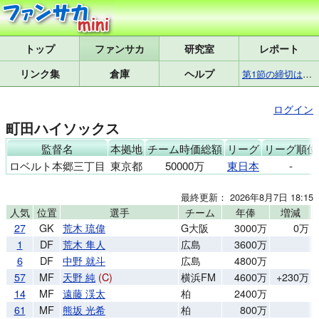
トップ
研究室
レポート
リンク集
倉庫
ヘルプ
第1節の締切は8月7日(金)17:25です
ログイン
町田ハイソックス
監督名
本拠地
チーム時価総額
リーグ
リーグ順位
ロベルト本郷三丁目
東京都
50000万
東日本
-
最終更新： 2026年8月7日 18:15
人気
位置
選手
チーム
年俸
増減
27
GK
荒木 琉偉
G大阪
3000万
0万
1
DF
荒木 隼人
広島
3600万
6
DF
中野 就斗
広島
4800万
57
MF
天野 純
(C)
横浜FM
4600万
+230万
14
MF
遠藤 渓太
柏
2400万
61
MF
熊坂 光希
柏
800万