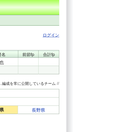
ログイン
督名
前節fp
合計fp
也
…編成を常に公開しているチーム //
県
長野県