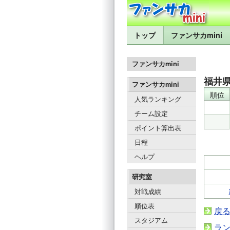
トップ
ファンサカmini
ファンサカmini
福井
ファンサカmini
順位
人気ランキング
チーム設定
ポイント算出表
日程
ヘルプ
研究室
対戦成績
順位表
戻
スタジアム
ラ