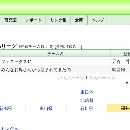
研究室
レポート
リンク集
倉庫
ヘルプ
県リーグ
(登録チーム数： 2) [昇格: 1位以上]
チーム名
監
フェニックス11
天谷　哲
みんなお母さんから産まれてきたの
助産婦
<< 前のページ
次のページ >>
1
東日本
北信越
福井
新潟県
富山県
石川県
る
ンキングへ