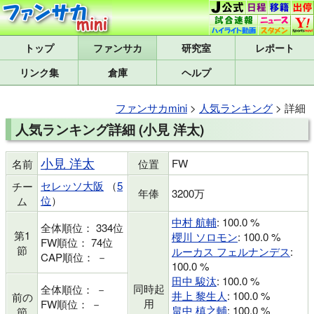
トップ
研究室
レポート
リンク集
倉庫
ヘルプ
ファンサカmini
>
人気ランキング
> 詳細
人気ランキング詳細 (小見 洋太)
小見 洋太
FW
名前
位置
セレッソ大阪
（
5
チー
年俸
3200万
位
）
ム
中村 航輔
: 100.0 %
全体順位： 334位
第1
櫻川 ソロモン
: 100.0 %
FW順位： 74位
節
ルーカス フェルナンデス
:
CAP順位： －
100.0 %
田中 駿汰
: 100.0 %
同時起
全体順位： －
井上 黎生人
: 100.0 %
前の
用
FW順位： －
畠中 槙之輔
: 100.0 %
節