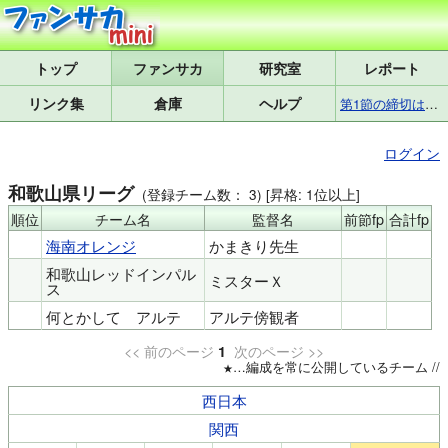
トップ
研究室
レポート
リンク集
倉庫
ヘルプ
第1節の締切は8月7日(金)17:25です
ログイン
和歌山県リーグ
(登録チーム数： 3) [昇格: 1位以上]
順位
チーム名
監督名
前節fp
合計fp
海南オレンジ
かまきり先生
和歌山レッドインパル
ミスターＸ
ス
何とかして　アルテ
アルテ傍観者
<< 前のページ
次のページ >>
1
…編成を常に公開しているチーム //
西日本
関西