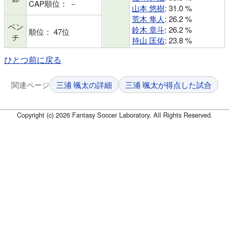
CAP順位： －
山本 悠樹
: 31.0 %
荒木 隼人
: 26.2 %
ベン
鈴木 章斗
: 26.2 %
順位： 47位
チ
持山 匡佑
: 23.8 %
ひとつ前に戻る
関連ページ
三浦 颯太の詳細
三浦 颯太が得点した試合
Copyright (c) 2026 Fantasy Soccer Laboratory. All Rights Reserved.