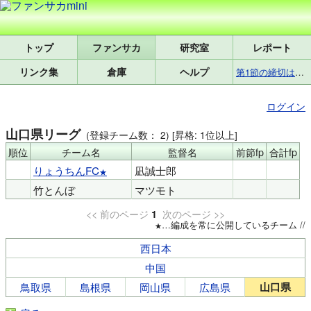
トップ
研究室
レポート
リンク集
倉庫
ヘルプ
第1節の締切は8月7日(金)17:25です
ログイン
山口県リーグ
(登録チーム数： 2) [昇格: 1位以上]
順位
チーム名
監督名
前節fp
合計fp
りょうちんFC
凪誠士郎
竹とんぼ
マツモト
<< 前のページ
次のページ >>
1
…編成を常に公開しているチーム //
西日本
中国
山口県
鳥取県
島根県
岡山県
広島県