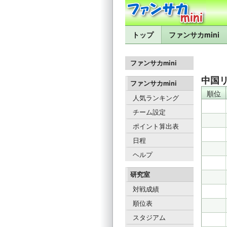
トップ
ファンサカmini
ファンサカmini
中国
ファンサカmini
順位
人気ランキング
チーム設定
ポイント算出表
日程
ヘルプ
研究室
対戦成績
順位表
スタジアム