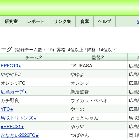
研究室
レポート
リンク集
倉庫
ヘルプ
リーグ
(登録チーム数： 19) [昇格: 4位以上 / 降格: 14位以下]
チーム名
監督名
EPFC10
TSUKASA
広島
やややFC
やゆよ
広島
オレンジFC
オレンジ
広島
広島カープ
新居監督
広島
ガチ野良
ウィガラ・ペペオ
広島
YFC
やーの
広島
鳥取トリトンズ
とっとちゃん
鳥取
●EPFC21
ゆうや
広島
かなきい2226FC
つばやん
岡山