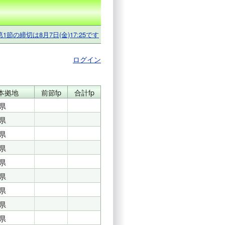
第1節の締切は8月7日(金)17:25です
ログイン
本拠地
前節fp
合計fp
県
県
県
県
県
県
県
県
県