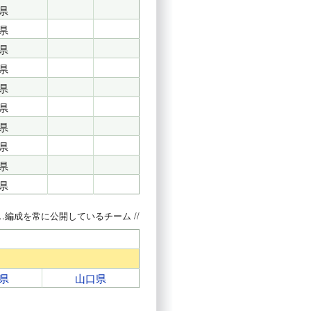
県
県
県
県
県
県
県
県
県
県
…編成を常に公開しているチーム //
県
山口県