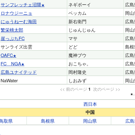
サンフレッチェ沼隈
ネギボーイ
広島
ロナウジーニョ
ベッカム
岡山
にゅうねーむ海田
新右衛門
広島
繁栄桃太郎
じゅんじゅん
岡山
崖っぷちFC
マサ
広島
サンライズ出雲
どど
島根
OAFC
魔神ブウ
広島
FC　NGA
おこちゃ。
広島
広島ユナイテッド
岡村隆史
広島
NaWater
しおみず
岡山
<< 前のページ
次のページ >>
1
西日本
中国
鳥取県
島根県
岡山県
広島
る