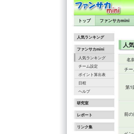
トップ
ファンサカmini
人気ランキング
人気
ファンサカmini
人気ランキング
名
チーム設定
チー
ポイント算出表
日程
第1
ヘルプ
研究室
前の
レポート
リンク集
ベン