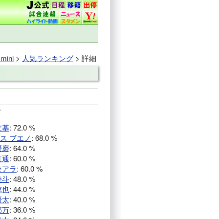
ini
>
人気ランキング
> 詳細
万
友基
: 72.0 %
ス ブエノ
: 68.0 %
優磨
: 64.0 %
直通
: 60.0 %
セアラ
: 60.0 %
陸斗
: 48.0 %
諒也
: 44.0 %
優太
: 40.0 %
郁万
: 36.0 %