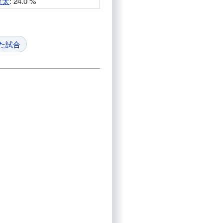
龍太
: 24.0 %
た試合