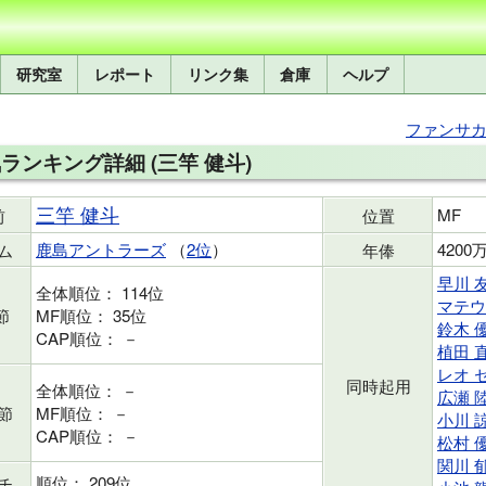
研究室
レポート
リンク集
倉庫
ヘルプ
ファンサカm
ランキング詳細 (三竿 健斗)
三竿 健斗
MF
前
位置
鹿島アントラーズ
（
2位
）
4200
ム
年俸
早川 
全体順位： 114位
マテウ
節
MF順位： 35位
鈴木 
CAP順位： －
植田 
レオ 
同時起用
全体順位： －
広瀬 
節
MF順位： －
小川 
CAP順位： －
松村 
関川 
順位： 209位
チ