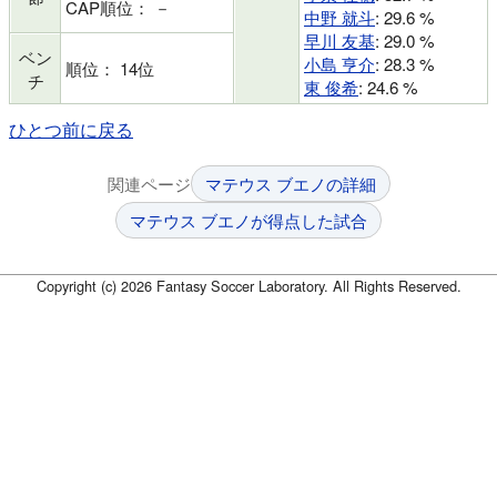
CAP順位： －
中野 就斗
: 29.6 %
早川 友基
: 29.0 %
ベン
小島 亨介
: 28.3 %
順位： 14位
チ
東 俊希
: 24.6 %
ひとつ前に戻る
関連ページ
マテウス ブエノの詳細
マテウス ブエノが得点した試合
Copyright (c) 2026 Fantasy Soccer Laboratory. All Rights Reserved.