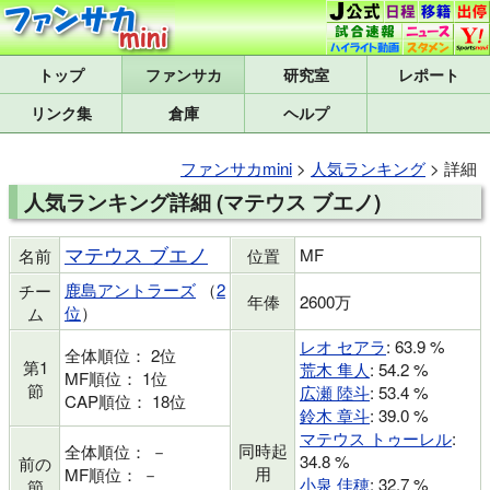
トップ
研究室
レポート
リンク集
倉庫
ヘルプ
ファンサカmini
>
人気ランキング
> 詳細
人気ランキング詳細 (マテウス ブエノ)
マテウス ブエノ
MF
名前
位置
鹿島アントラーズ
（
2
チー
年俸
2600万
位
）
ム
レオ セアラ
: 63.9 %
全体順位： 2位
第1
荒木 隼人
: 54.2 %
MF順位： 1位
節
広瀬 陸斗
: 53.4 %
CAP順位： 18位
鈴木 章斗
: 39.0 %
マテウス トゥーレル
:
同時起
全体順位： －
34.8 %
前の
用
MF順位： －
小泉 佳穂
: 32.7 %
節