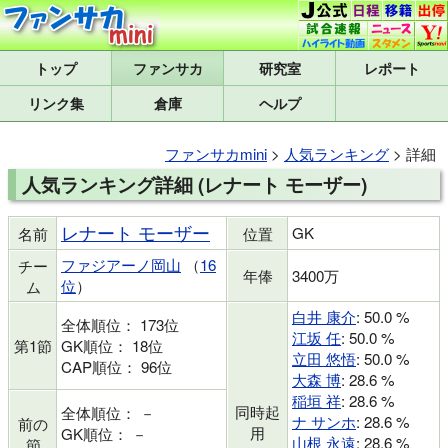
トップ
研究室
レポート
リンク集
倉庫
ヘルプ
ファンサカmini
>
人気ランキング
> 詳細
人気ランキング詳細 (レナート モーザー)
レナート モーザー
GK
名前
位置
ファジアーノ岡山
（
16
チー
年俸
3400万
位
）
ム
白井 康介
: 50.0 %
全体順位： 173位
江坂 任
: 50.0 %
第1節
GK順位： 18位
立田 悠悟
: 50.0 %
CAP順位： 96位
大森 博
: 28.6 %
稲垣 祥
: 28.6 %
同時起
全体順位： －
ナ サンホ
: 28.6 %
前の
用
GK順位： －
山根 永遠
: 28.6 %
節