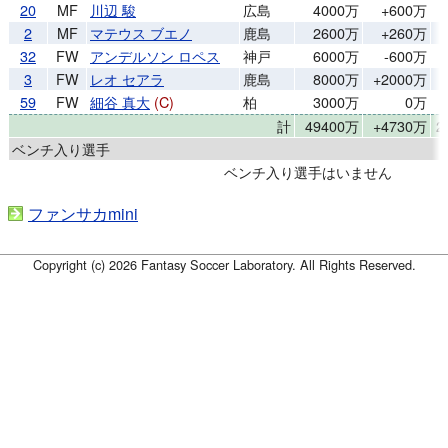
20
MF
川辺 駿
広島
4000万
+600万
2
MF
マテウス ブエノ
鹿島
2600万
+260万
32
FW
アンデルソン ロペス
神戸
6000万
-600万
3
FW
レオ セアラ
鹿島
8000万
+2000万
59
FW
細谷 真大
(C)
柏
3000万
0万
計
49400万
+4730万
2
ベンチ入り選手
ベンチ入り選手はいません
ファンサカmini
Copyright (c) 2026 Fantasy Soccer Laboratory. All Rights Reserved.