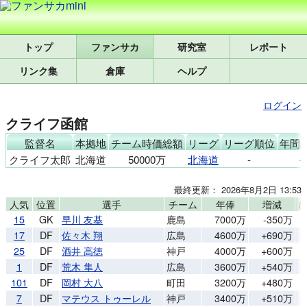
トップ
研究室
レポート
リンク集
倉庫
ヘルプ
ログイン
クライフ函館
監督名
本拠地
チーム時価総額
リーグ
リーグ順位
年間
クライフ太郎
北海道
50000万
北海道
-
-
最終更新： 2026年8月2日 13:53
人気
位置
選手
チーム
年俸
増減
15
GK
早川 友基
鹿島
7000万
-350万
17
DF
佐々木 翔
広島
4600万
+690万
25
DF
酒井 高徳
神戸
4000万
+600万
1
DF
荒木 隼人
広島
3600万
+540万
101
DF
岡村 大八
町田
3200万
+480万
7
DF
マテウス トゥーレル
神戸
3400万
+510万