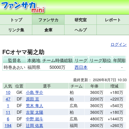
トップ
研究室
レポート
リンク集
倉庫
ヘルプ
ログイン
FCオヤマ菊之助
監督名
本拠地
チーム時価総額
リーグ
リーグ順位
年間順
時巻あおい
福岡県
50000万
西日本
-
-
最終更新： 2026年8月7日 10:33
人気
位置
選手
チーム
年俸
増減
10
GK
小島 亨介
柏
3600万
+180万
47
DF
原田 亘
柏
2200万
+220万
1
DF
荒木 隼人
広島
3600万
+540万
11
DF
古賀 太陽
柏
3600万
+180万
6
DF
中野 就斗
広島
4800万
+1440万
194
DF
辻岡 佑真
福岡
2600万
+260万