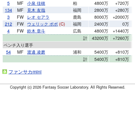
5
MF
小泉 佳穂
柏
4800万
+720万
134
MF
見木 友哉
福岡
2800万
+280万
3
FW
レオ セアラ
鹿島
8000万
+2000万
212
FW
ウェリック ポポ
(C)
福岡
2400万
0万
4
FW
鈴木 章斗
広島
4800万
+1440万
計
43200万
+7260万
3
ベンチ入り選手
54
MF
渡邊 凌磨
浦和
5400万
+810万
計
5400万
+810万
ファンサカmini
Copyright (c) 2026 Fantasy Soccer Laboratory. All Rights Reserved.