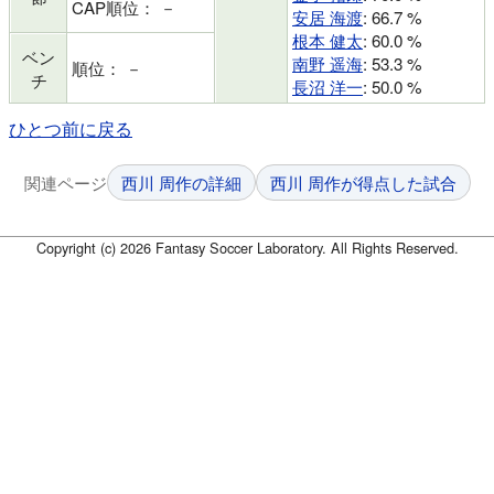
CAP順位： －
安居 海渡
: 66.7 %
根本 健太
: 60.0 %
ベン
南野 遥海
: 53.3 %
順位： －
チ
長沼 洋一
: 50.0 %
ひとつ前に戻る
関連ページ
西川 周作の詳細
西川 周作が得点した試合
Copyright (c) 2026 Fantasy Soccer Laboratory. All Rights Reserved.