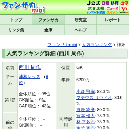
トップ
研究室
レポート
リンク集
倉庫
ヘルプ
ファンサカmini
>
人気ランキング
> 詳細
人気ランキング詳細 (西川 周作)
西川 周作
GK
名前
位置
浦和レッズ
（
9
チー
年俸
6200万
位
）
ム
小森 飛絢
: 83.3 %
全体順位： 98位
マテウス サヴィオ
: 80.0
第1節
GK順位： 9位
%
CAP順位： 43位
渡邊 凌磨
: 80.0 %
宮本 優太
: 73.3 %
同時起
全体順位： －
林 幸多郎
: 73.3 %
前の
用
GK順位： －
金子 拓郎
: 70.0 %
節