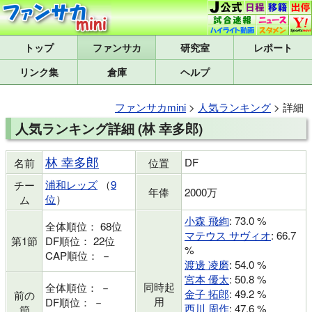
トップ
研究室
レポート
リンク集
倉庫
ヘルプ
ファンサカmini
>
人気ランキング
> 詳細
人気ランキング詳細 (林 幸多郎)
林 幸多郎
DF
名前
位置
浦和レッズ
（
9
チー
年俸
2000万
位
）
ム
小森 飛絢
: 73.0 %
全体順位： 68位
マテウス サヴィオ
: 66.7
第1節
DF順位： 22位
%
CAP順位： －
渡邊 凌磨
: 54.0 %
宮本 優太
: 50.8 %
同時起
全体順位： －
金子 拓郎
: 49.2 %
前の
用
DF順位： －
西川 周作
: 47.6 %
節