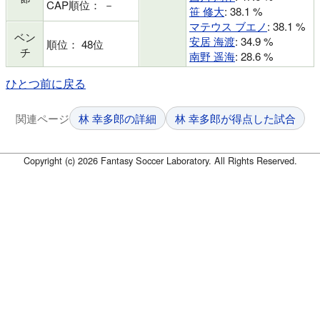
CAP順位： －
笹 修大
: 38.1 %
マテウス ブエノ
: 38.1 %
ベン
安居 海渡
: 34.9 %
順位： 48位
チ
南野 遥海
: 28.6 %
ひとつ前に戻る
関連ページ
林 幸多郎の詳細
林 幸多郎が得点した試合
Copyright (c) 2026 Fantasy Soccer Laboratory. All Rights Reserved.