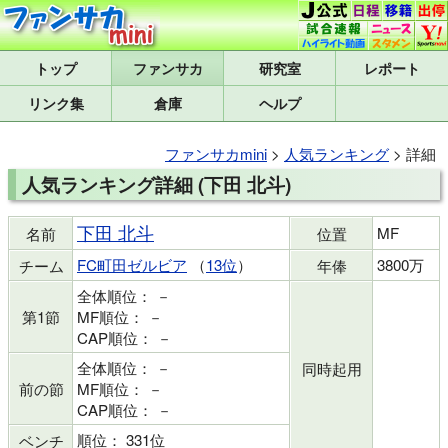
トップ
研究室
レポート
リンク集
倉庫
ヘルプ
ファンサカmini
>
人気ランキング
> 詳細
人気ランキング詳細 (下田 北斗)
下田 北斗
MF
名前
位置
FC町田ゼルビア
（
13位
）
3800万
チーム
年俸
全体順位： －
第1節
MF順位： －
CAP順位： －
全体順位： －
同時起用
前の節
MF順位： －
CAP順位： －
順位： 331位
ベンチ