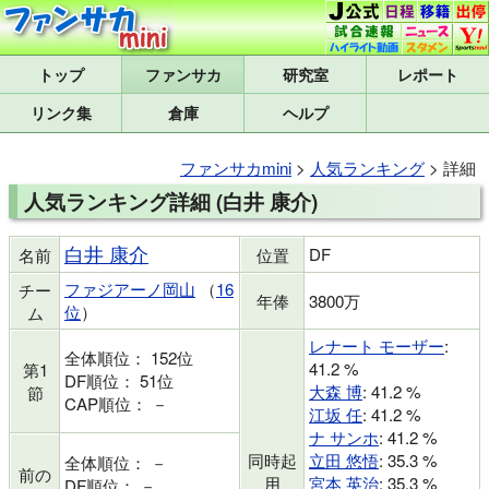
トップ
研究室
レポート
リンク集
倉庫
ヘルプ
ファンサカmini
>
人気ランキング
> 詳細
人気ランキング詳細 (白井 康介)
白井 康介
DF
名前
位置
ファジアーノ岡山
（
16
チー
年俸
3800万
位
）
ム
レナート モーザー
:
全体順位： 152位
41.2 %
第1
DF順位： 51位
大森 博
: 41.2 %
節
CAP順位： －
江坂 任
: 41.2 %
ナ サンホ
: 41.2 %
同時起
立田 悠悟
: 35.3 %
全体順位： －
前の
用
宮本 英治
: 35.3 %
DF順位： －