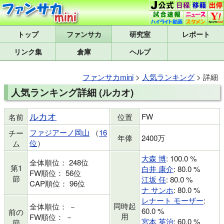
トップ
研究室
レポート
リンク集
倉庫
ヘルプ
ファンサカmini
>
人気ランキング
> 詳細
人気ランキング詳細 (ルカオ)
ルカオ
FW
名前
位置
ファジアーノ岡山
（
16
チー
年俸
2400万
位
）
ム
大森 博
: 100.0 %
全体順位： 248位
第1
白井 康介
: 80.0 %
FW順位： 56位
節
江坂 任
: 80.0 %
CAP順位： 96位
ナ サンホ
: 80.0 %
レナート モーザー
:
同時起
全体順位： －
60.0 %
前の
用
FW順位： －
宮本 英治
: 60.0 %
節