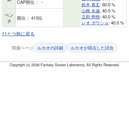
CAP順位： －
鈴木 喜丈
: 60.0 %
山根 永遠
: 40.0 %
ベン
立田 悠悟
: 40.0 %
順位： 413位
チ
レオ ガウショ
: 40.0 %
ひとつ前に戻る
関連ページ
ルカオの詳細
ルカオが得点した試合
Copyright (c) 2026 Fantasy Soccer Laboratory. All Rights Reserved.