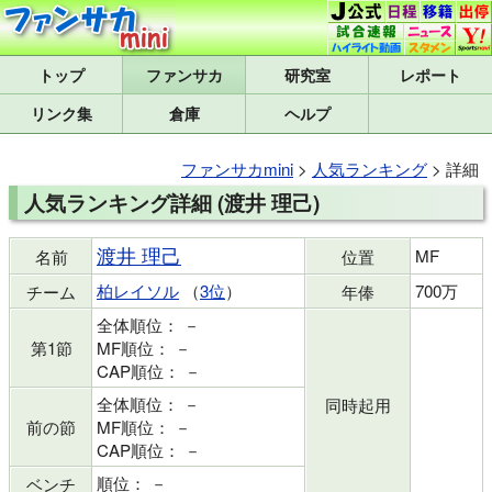
トップ
研究室
レポート
リンク集
倉庫
ヘルプ
ファンサカmini
>
人気ランキング
> 詳細
人気ランキング詳細 (渡井 理己)
渡井 理己
MF
名前
位置
柏レイソル
（
3位
）
700万
チーム
年俸
全体順位： －
第1節
MF順位： －
CAP順位： －
全体順位： －
同時起用
前の節
MF順位： －
CAP順位： －
順位： －
ベンチ