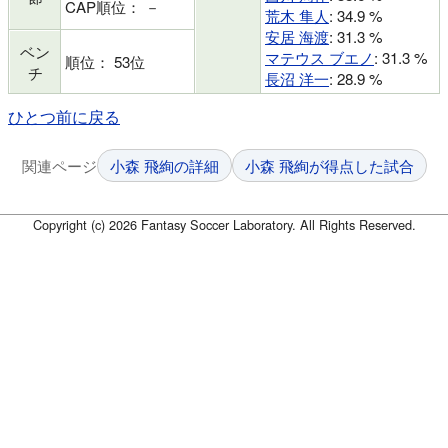
CAP順位： －
荒木 隼人
: 34.9 %
安居 海渡
: 31.3 %
ベン
マテウス ブエノ
: 31.3 %
順位： 53位
チ
長沼 洋一
: 28.9 %
ひとつ前に戻る
関連ページ
小森 飛絢の詳細
小森 飛絢が得点した試合
Copyright (c) 2026 Fantasy Soccer Laboratory. All Rights Reserved.