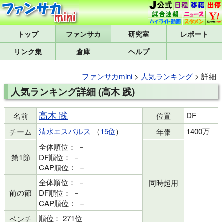
トップ
研究室
レポート
リンク集
倉庫
ヘルプ
ファンサカmini
>
人気ランキング
> 詳細
人気ランキング詳細 (高木 践)
高木 践
DF
名前
位置
清水エスパルス
（
15位
）
1400万
チーム
年俸
全体順位： －
第1節
DF順位： －
CAP順位： －
全体順位： －
同時起用
前の節
DF順位： －
CAP順位： －
順位： 271位
ベンチ