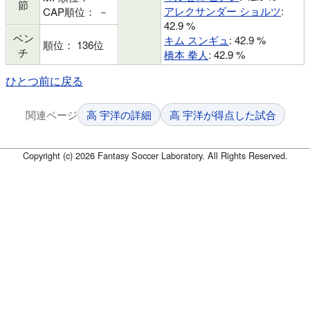
節
アレクサンダー ショルツ
:
CAP順位： －
42.9 %
ベン
キム スンギュ
: 42.9 %
順位： 136位
チ
橋本 拳人
: 42.9 %
ひとつ前に戻る
関連ページ
高 宇洋の詳細
高 宇洋が得点した試合
Copyright (c) 2026 Fantasy Soccer Laboratory. All Rights Reserved.