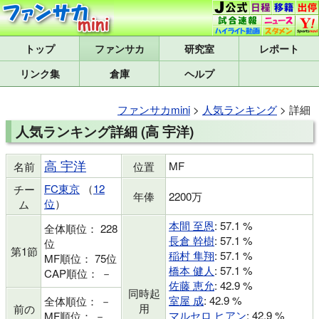
トップ
研究室
レポート
リンク集
倉庫
ヘルプ
ファンサカmini
>
人気ランキング
> 詳細
人気ランキング詳細 (高 宇洋)
高 宇洋
MF
名前
位置
FC東京
（
12
チー
年俸
2200万
位
）
ム
本間 至恩
: 57.1 %
全体順位： 228
長倉 幹樹
: 57.1 %
位
第1節
稲村 隼翔
: 57.1 %
MF順位： 75位
橋本 健人
: 57.1 %
CAP順位： －
佐藤 恵允
: 42.9 %
同時起
室屋 成
: 42.9 %
全体順位： －
用
前の
マルセロ ヒアン
: 42.9 %
MF順位： －