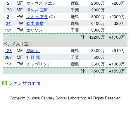
2
MF
マテウス ブエノ
鹿島
2600万
+260万
178
MF
津久井 匠海
千葉
2000万
3
FW
レオ セアラ
(C)
鹿島
8000万
+2000万
24
FW
鈴木 優磨
鹿島
6400万
-320万
134
FW
エリソン
千葉
3000万
計
42200万
+1760万
2
ベンチ入り選手
128
MF
柴崎 岳
鹿島
3400万
+510万
267
MF
姫野 誠
千葉
500万
194
FW
チャヴリッチ
鹿島
3600万
+1080万
計
7500万
+1590万
ファンサカmini
Copyright (c) 2026 Fantasy Soccer Laboratory. All Rights Reserved.