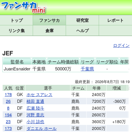
トップ
研究室
レポート
リンク集
倉庫
ヘルプ
ログイン
JEF
監督名
本拠地
チーム時価総額
リーグ
リーグ順位
年間
JuanEsnaider
千葉県
50000万
千葉県
-
-
最終更新： 2026年8月7日 18:19
人気
位置
選手
チーム
年俸
増減
178
GK
ホセ スアレス
千葉
2400万
26
DF
植田 直通
鹿島
7200万
-360万
8
DF
広瀬 陸斗
鹿島
2400万
0万
194
DF
河野 貴志
千葉
2600万
23
DF
小川 諒也
鹿島
3600万
+180万
173
DF
ダニエル ホール
千葉
2000万