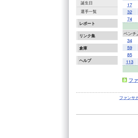
誕生日
17
選手一覧
32
74
レポート
ベンチ
リンク集
34
59
倉庫
85
ヘルプ
113
ファ
ファンサカm