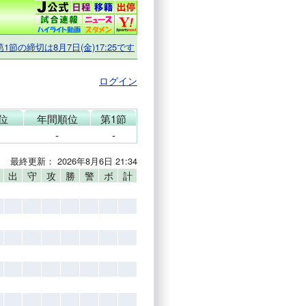
第1節の締切は8月7日(金)17:25です
ログイン
位
年間順位
第1節
-
-
最終更新： 2026年8月6日 21:34
出
守
攻
勝
警
ボ
計