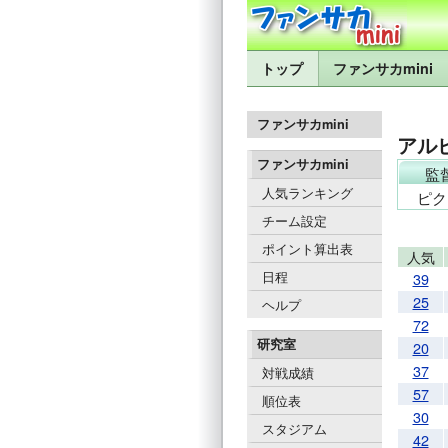
トップ
ファンサカmini
ファンサカmini
アル
ファンサカmini
監
人気ランキング
ピク
チーム設定
ポイント算出表
人気
日程
39
25
ヘルプ
72
研究室
20
37
対戦成績
57
順位表
30
スタジアム
42