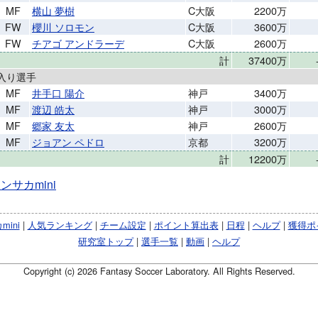
MF
横山 夢樹
C大阪
2200万
FW
櫻川 ソロモン
C大阪
3600万
FW
チアゴ アンドラーデ
C大阪
2600万
計
37400万
入り選手
MF
井手口 陽介
神戸
3400万
MF
渡辺 皓太
神戸
3000万
MF
郷家 友太
神戸
2600万
MF
ジョアン ペドロ
京都
3200万
計
12200万
ンサカmini
ini
|
人気ランキング
|
チーム設定
|
ポイント算出表
|
日程
|
ヘルプ
|
獲得ポ
研究室トップ
|
選手一覧
|
動画
|
ヘルプ
Copyright (c) 2026 Fantasy Soccer Laboratory. All Rights Reserved.