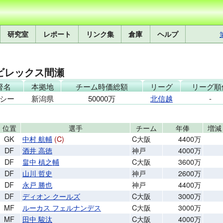
研究室
レポート
リンク集
倉庫
ヘルプ
ビレックス間瀬
督名
本拠地
チーム時価総額
リーグ
リーグ順
シー
新潟県
50000万
北信越
-
位置
選手
チーム
年俸
増減
GK
中村 航輔
(C)
C大阪
4400万
DF
酒井 高徳
神戸
4000万
DF
畠中 槙之輔
C大阪
3600万
DF
山川 哲史
神戸
2600万
DF
永戸 勝也
神戸
4400万
DF
ディオン クールズ
C大阪
3000万
MF
ルーカス フェルナンデス
C大阪
3000万
MF
田中 駿汰
C大阪
4000万