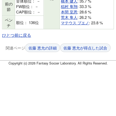
全体順位： －
橋本 健人
: 35.7 %
前の
FW順位： －
稲村 隼翔
: 33.3 %
節
CAP順位： －
本間 至恩
: 28.6 %
荒木 隼人
: 26.2 %
ベン
順位： 136位
マテウス ブエノ
: 23.8 %
チ
ひとつ前に戻る
関連ページ
佐藤 恵允の詳細
佐藤 恵允が得点した試合
Copyright (c) 2026 Fantasy Soccer Laboratory. All Rights Reserved.