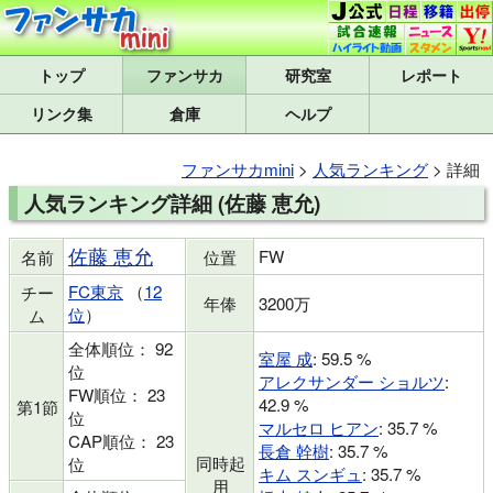
トップ
研究室
レポート
リンク集
倉庫
ヘルプ
ファンサカmini
>
人気ランキング
> 詳細
人気ランキング詳細 (佐藤 恵允)
佐藤 恵允
FW
名前
位置
FC東京
（
12
チー
年俸
3200万
位
）
ム
全体順位： 92
室屋 成
: 59.5 %
位
アレクサンダー ショルツ
:
FW順位： 23
42.9 %
第1節
位
マルセロ ヒアン
: 35.7 %
CAP順位： 23
長倉 幹樹
: 35.7 %
同時起
位
キム スンギュ
: 35.7 %
用