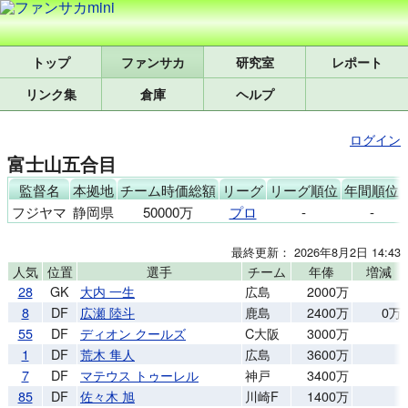
トップ
研究室
レポート
リンク集
倉庫
ヘルプ
ログイン
富士山五合目
監督名
本拠地
チーム時価総額
リーグ
リーグ順位
年間順位
フジヤマ
静岡県
50000万
プロ
-
-
最終更新： 2026年8月2日 14:43
人気
位置
選手
チーム
年俸
増減
28
GK
大内 一生
広島
2000万
8
DF
広瀬 陸斗
鹿島
2400万
0万
55
DF
ディオン クールズ
C大阪
3000万
1
DF
荒木 隼人
広島
3600万
7
DF
マテウス トゥーレル
神戸
3400万
85
DF
佐々木 旭
川崎F
1400万