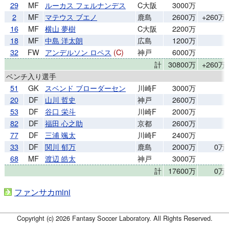
29
MF
ルーカス フェルナンデス
C大阪
3000万
2
MF
マテウス ブエノ
鹿島
2600万
+260万
16
MF
横山 夢樹
C大阪
2200万
18
MF
中島 洋太朗
広島
1200万
32
FW
アンデルソン ロペス
(C)
神戸
6000万
計
30800万
+260万
ベンチ入り選手
51
GK
スベンド ブローダーセン
川崎F
3000万
20
DF
山川 哲史
神戸
2600万
53
DF
谷口 栄斗
川崎F
2000万
82
DF
福田 心之助
京都
2600万
77
DF
三浦 颯太
川崎F
2400万
33
DF
関川 郁万
鹿島
2000万
0万
68
MF
渡辺 皓太
神戸
3000万
計
17600万
0万
ファンサカmini
Copyright (c) 2026 Fantasy Soccer Laboratory. All Rights Reserved.