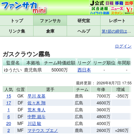
トップ
研究室
レポート
リンク集
倉庫
ヘルプ
第1節の締切は8月7日(金)17:25です
ログイン
ガスクラウン霧島
監督名
本拠地
チーム時価総額
リーグ
リーグ順位
年間順
ゆうだい
鹿児島県
50000万
西日本
-
-
最終更新： 2026年8月7日 17:55
人気
位置
選手
チーム
年俸
増減
15
GK
早川 友基
鹿島
7000万
-350万
17
DF
佐々木 翔
広島
4600万
1
DF
荒木 隼人
広島
3600万
6
DF
中野 就斗
広島
4800万
20
MF
川辺 駿
広島
4000万
2
MF
マテウス ブエノ
鹿島
2600万
+260万