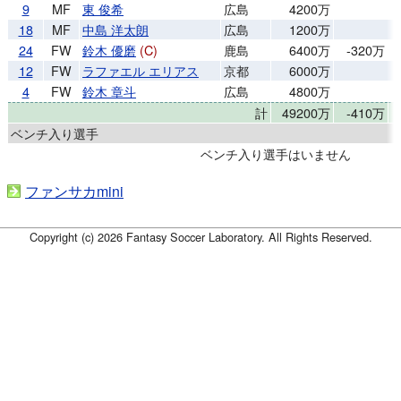
9
MF
東 俊希
広島
4200万
18
MF
中島 洋太朗
広島
1200万
24
FW
鈴木 優磨
(C)
鹿島
6400万
-320万
12
FW
ラファエル エリアス
京都
6000万
4
FW
鈴木 章斗
広島
4800万
計
49200万
-410万
1
ベンチ入り選手
ベンチ入り選手はいません
ファンサカmini
Copyright (c) 2026 Fantasy Soccer Laboratory. All Rights Reserved.