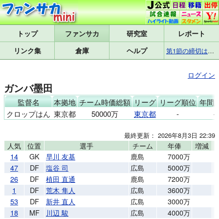
トップ
研究室
レポート
リンク集
倉庫
ヘルプ
第1節の締切は8月7日(金)17:25です
ログイン
ガンバ墨田
監督名
本拠地
チーム時価総額
リーグ
リーグ順位
年間
クロップはん
東京都
50000万
東京都
-
-
最終更新： 2026年8月3日 22:39
人気
位置
選手
チーム
年俸
増減
14
GK
早川 友基
鹿島
7000万
47
DF
塩谷 司
広島
5000万
26
DF
植田 直通
鹿島
7200万
1
DF
荒木 隼人
広島
3600万
53
DF
新井 直人
広島
3000万
18
MF
川辺 駿
広島
4000万