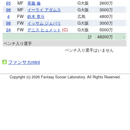
65
MF
美藤 倫
G大阪
2600万
98
MF
イーライ アダムス
G大阪
3000万
4
FW
鈴木 章斗
広島
4800万
98
FW
イッサム ジェバリ
G大阪
3000万
24
FW
デニス ヒュメット
(C)
G大阪
5000万
計
48200万
-
ベンチ入り選手
ベンチ入り選手はいません
ファンサカmini
Copyright (c) 2026 Fantasy Soccer Laboratory. All Rights Reserved.