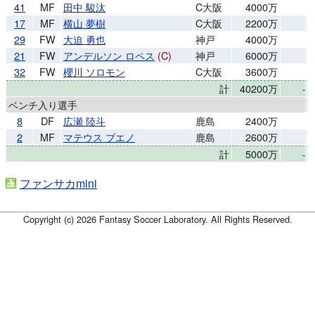
41
MF
田中 駿汰
C大阪
4000万
17
MF
横山 夢樹
C大阪
2200万
29
FW
大迫 勇也
神戸
4000万
21
FW
アンデルソン ロペス
(C)
神戸
6000万
32
FW
櫻川 ソロモン
C大阪
3600万
計
40200万
-
ベンチ入り選手
8
DF
広瀬 陸斗
鹿島
2400万
2
MF
マテウス ブエノ
鹿島
2600万
計
5000万
-
ファンサカmini
Copyright (c) 2026 Fantasy Soccer Laboratory. All Rights Reserved.