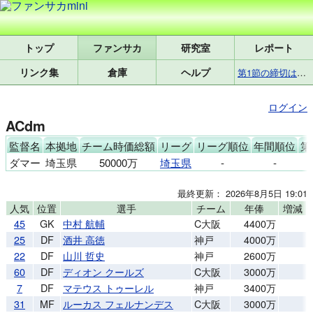
トップ
研究室
レポート
リンク集
倉庫
ヘルプ
第1節の締切は8月7日(金)17:25です
ログイン
ACdm
監督名
本拠地
チーム時価総額
リーグ
リーグ順位
年間順位
第
ダマー
埼玉県
50000万
埼玉県
-
-
最終更新： 2026年8月5日 19:01
人気
位置
選手
チーム
年俸
増減
45
GK
中村 航輔
C大阪
4400万
25
DF
酒井 高徳
神戸
4000万
22
DF
山川 哲史
神戸
2600万
60
DF
ディオン クールズ
C大阪
3000万
7
DF
マテウス トゥーレル
神戸
3400万
31
MF
ルーカス フェルナンデス
C大阪
3000万