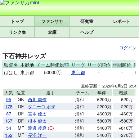
トップ
研究室
レポート
リンク集
倉庫
ヘルプ
ログイン
下石神井レッズ
監督名
本拠地
チーム時価総額
リーグ
リーグ順位
年間順位
第
ばばし
東京都
50000万
東京都
-
-
5
最終更新： 2026年8月2日 6:34
人気
位置
選手
チーム
年俸
増減
95
GK
西川 周作
浦和
6200万
-620万
178
DF
ダニーロ ボザ
浦和
2200万
-220万
87
DF
宮本 優太
浦和
4600万
-460万
167
DF
根本 健太
浦和
5800万
-580万
54
MF
渡邊 凌磨
(C)
浦和
5400万
+810万
152
MF
長沼 洋一
浦和
3400万
-270万