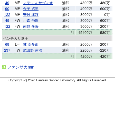
49
MF
マテウス サヴィオ
浦和
4800万
-480万
90
MF
金子 拓郎
浦和
4000万
+600万
122
MF
安居 海渡
浦和
3000万
0万
49
FW
小森 飛絢
浦和
3000万
+600万
122
FW
南野 遥海
浦和
3000万
+1200万
計
45400万
+580万
2
ベンチ入り選手
68
DF
林 幸多郎
浦和
2000万
-200万
237
FW
肥田野 蓮治
浦和
2200万
-220万
計
4200万
-420万
ファンサカmini
Copyright (c) 2026 Fantasy Soccer Laboratory. All Rights Reserved.